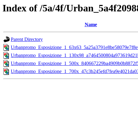
Index of /5a/4f/Urban_5a4f209
Name
Parent Directory
Urbanpromo_Esposizione_1_63x63_5a25a3791e8be58079e7f8e
Urbanpromo_Esposizione_1_130x98_a7464500804a973619d21b
Urbanpromo_Esposizione_1_500x_840667229ba4909b0b8872f5
Urbanpromo_Esposizione_1_700x_47c3b245efd7fea9e4021da03