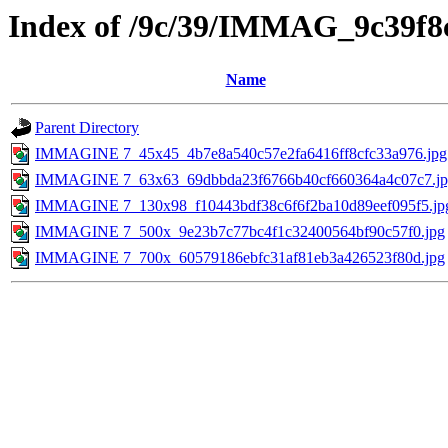
Index of /9c/39/IMMAG_9c39f8
Name
Parent Directory
IMMAGINE 7_45x45_4b7e8a540c57e2fa6416ff8cfc33a976.jpg
IMMAGINE 7_63x63_69dbbda23f6766b40cf660364a4c07c7.j
IMMAGINE 7_130x98_f10443bdf38c6f6f2ba10d89eef095f5.jp
IMMAGINE 7_500x_9e23b7c77bc4f1c32400564bf90c57f0.jpg
IMMAGINE 7_700x_60579186ebfc31af81eb3a426523f80d.jpg